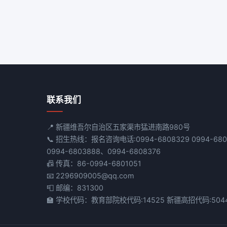
联系我们
📍 新疆维吾尔自治区五家渠市猛进南路980号
📞 招生热线：报名咨询电话:0994-6808329 0994-68
0994-6803888、0994-6808376
📠 传真：86-0994-6801051
📧 2296909005@qq.com
📮 邮编：831300
🏫 学校代码：教育部院校代码:14525 新疆高招代码:504