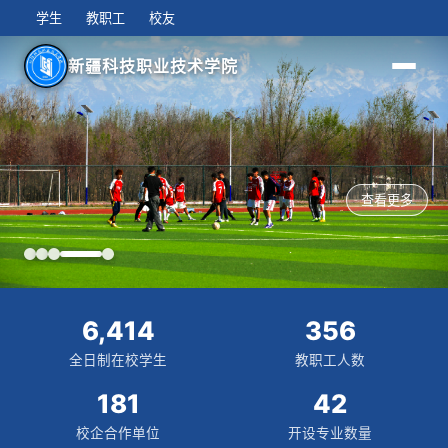
学生
教职工
校友
新疆科技职业技术学院
查看更多
6,414
356
全日制在校学生
教职工人数
181
42
校企合作单位
开设专业数量