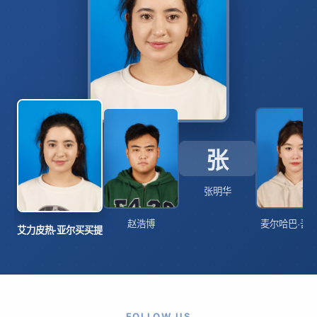
张
张明华
赵浩博
麦尔哈巴·吾
艾力皮热·亚尔买买提
FOLLOW US
官方新媒体