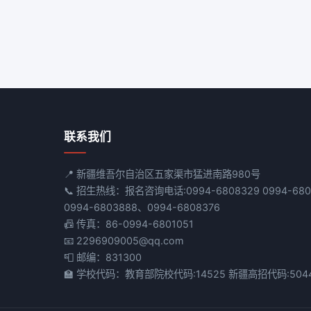
联系我们
📍 新疆维吾尔自治区五家渠市猛进南路980号
📞 招生热线：报名咨询电话:0994-6808329 0994-68
0994-6803888、0994-6808376
📠 传真：86-0994-6801051
📧 2296909005@qq.com
📮 邮编：831300
🏫 学校代码：教育部院校代码:14525 新疆高招代码:504